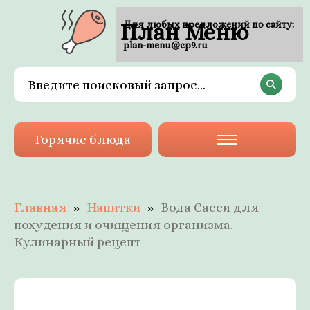
План Меню
Для любых предложений по сайту:
plan-menu@cp9.ru
Горячие блюда
Главная
Напитки
Вода Сасси для
похудения и очищения организма.
Кулинарный рецепт