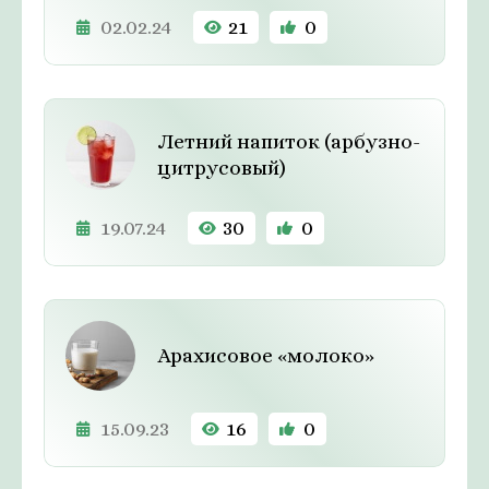
02.02.24
21
0
Летний напиток (арбузно-
цитрусовый)
19.07.24
30
0
Арахисовое «молоко»
15.09.23
16
0