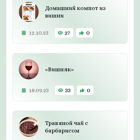
Домашний компот из
вишни
12.10.23
27
0
«Вишняк»
18.09.23
33
0
Травяной чай с
барбарисом