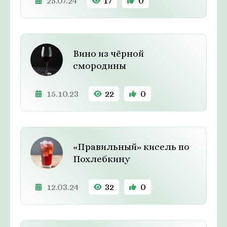
25.07.24
17
0
Вино из чёрной
смородины
15.10.23
22
0
«Правильный» кисель по
Похлебкину
12.03.24
32
0