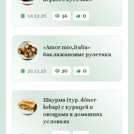
14.12.23
16
0
«Amor mio,Italia»
баклажановые рулетики
25.11.23
20
0
Шаурма (тур. döner-
kebap) с курицей и
овощами в домашних
условиях