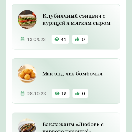
Клубничный сэндвич с
курицей и мягким сыром
13.09.23
41
0
Мак энд чиз бомбочки
28.10.23
15
0
Баклажаны «Любовь с
первого кусочка!»