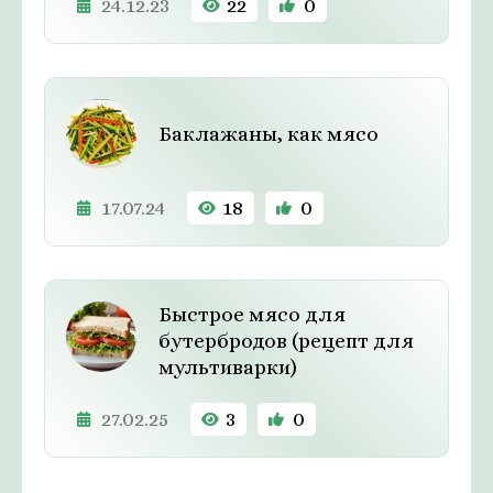
24.12.23
22
0
Баклажаны, как мясо
17.07.24
18
0
Быстрое мясо для
бутербродов (рецепт для
мультиварки)
27.02.25
3
0