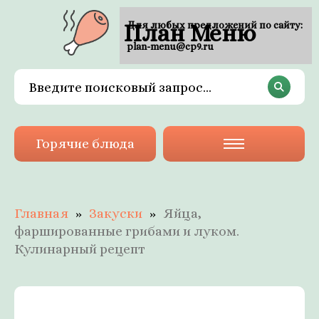
План Меню
Для любых предложений по сайту:
plan-menu@cp9.ru
Горячие блюда
Главная
Закуски
Яйца,
фаршированные грибами и луком.
Кулинарный рецепт