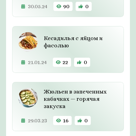
30.05.24
90
0
Кесадилья с яйцом и
фасолью
21.01.24
22
0
Жюльен в запеченных
кабачках — горячая
закуска
29.03.23
16
0