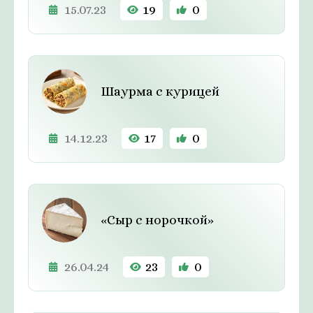
15.07.23
19
0
Шаурма с курицей
14.12.23
17
0
«Сыр с норочкой»
26.04.24
23
0