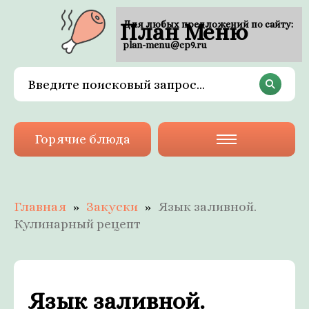
План Меню
Для любых предложений по сайту:
plan-menu@cp9.ru
Горячие блюда
Главная
Закуски
Язык заливной.
Кулинарный рецепт
Язык заливной.