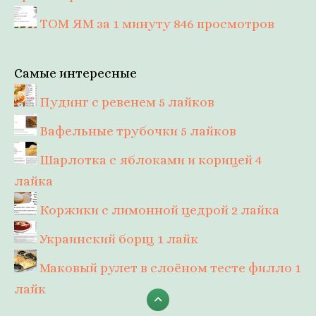
ТОМ ЯМ за 1 минуту
846 просмотров
Самые интересные
Пудинг с ревенем
5 лайков
Вафельные трубочки
5 лайков
Шарлотка с яблоками и корицей
4
лайка
Коржики с лимонной цедрой
2 лайка
Украинский борщ
1 лайк
Маковый рулет в слоёном тесте филло
1
лайк