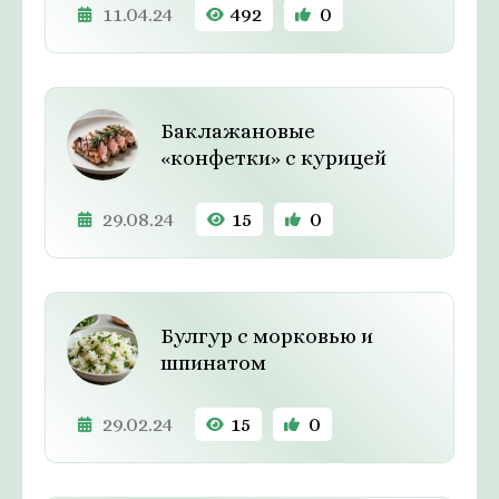
11.04.24
492
0
Баклажановые
«конфетки» с курицей
29.08.24
15
0
Булгур с морковью и
шпинатом
29.02.24
15
0