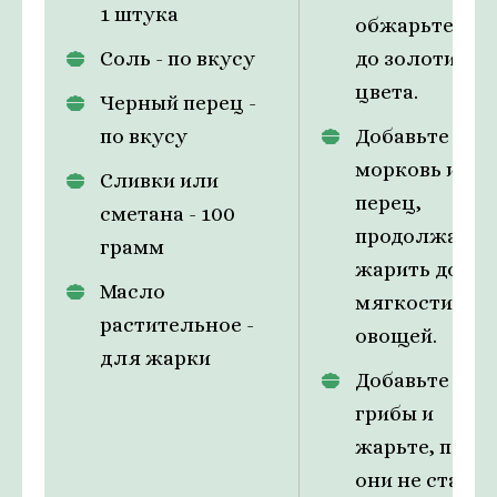
1 штукa
обжарьте лук
Соль - по вкусу
до золотисто
цвета.
Черный перец -
по вкусу
Добавьте
морковь и
Сливки или
перец,
сметана - 100
продолжайте
грамм
жарить до
Масло
мягкости
растительное -
овощей.
для жарки
Добавьте
грибы и
жарьте, пока
они не станут