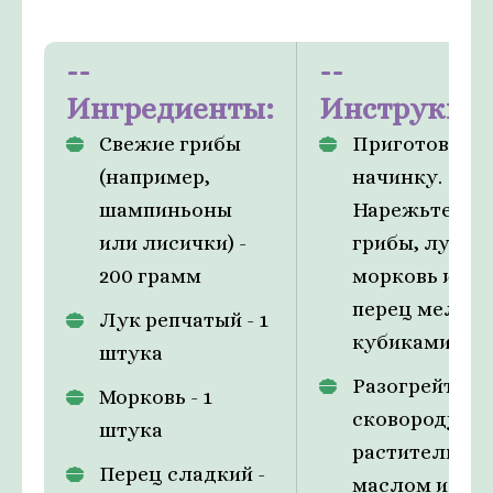
Ингредиенты:
Инструкци
Свежие грибы
Приготовьте
(например,
начинку.
шампиньоны
Нарежьте
или лисички) -
грибы, лук,
200 грамм
морковь и
перец мелки
Лук репчатый - 1
кубиками.
штукa
Разогрейте
Морковь - 1
сковороду с
штукa
растительны
Перец сладкий -
маслом и