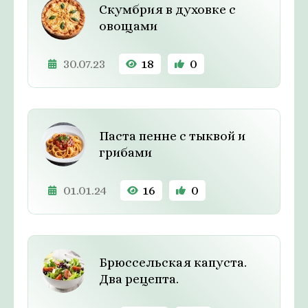
Скумбрия в духовке с
овощами
30.07.23
18
0
Паста пенне с тыквой и
грибами
01.01.24
16
0
Брюссельская капуста.
Два рецепта.