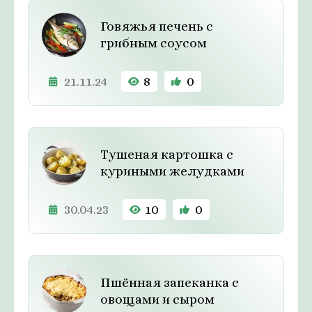
Говяжья печень с
грибным соусом
21.11.24
8
0
Тушеная картошка с
куриными желудками
30.04.23
10
0
Пшённая запеканка с
овощами и сыром