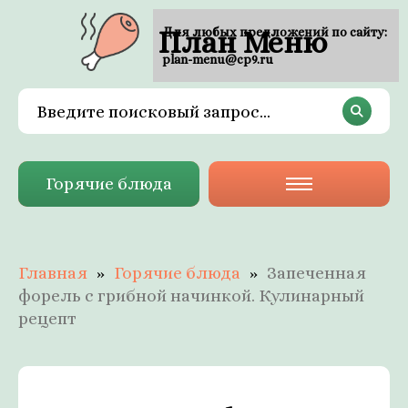
План Меню
Для любых предложений по сайту:
plan-menu@cp9.ru
Горячие блюда
Главная
Горячие блюда
Запеченная
форель с грибной начинкой. Кулинарный
рецепт