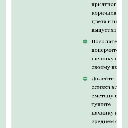
приятного
коричневого
цвета и не
выпустят сок.
Посолите и
поперчите
начинку по
своему вкусу.
Долейте
сливки или
сметану и
тушите
начинку на
среднем огне