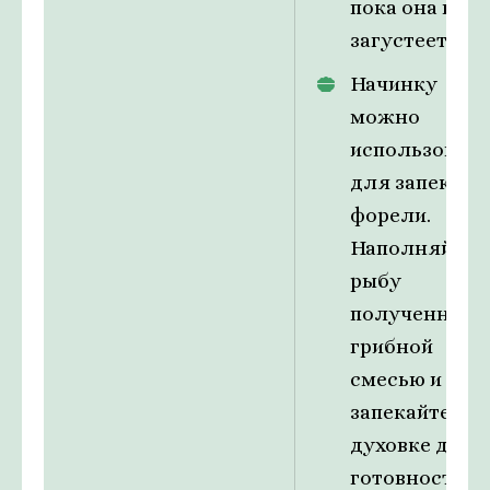
пока она не
загустеет.
Начинку
можно
использовать
для запекани
форели.
Наполняйте
рыбу
полученной
грибной
смесью и
запекайте в
духовке до
готовности.