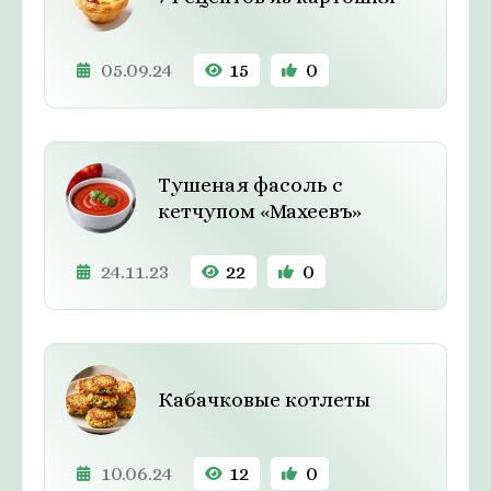
05.09.24
15
0
Тушеная фасоль с
кетчупом «Махеевъ»
24.11.23
22
0
Кабачковые котлеты
10.06.24
12
0