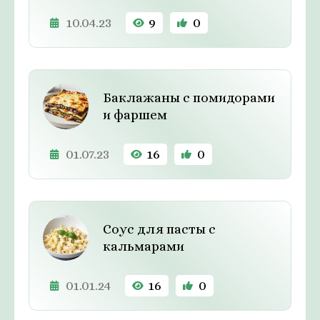
10.04.23
9
0
Баклажаны с помидорами
и фаршем
01.07.23
16
0
Соус для пасты с
кальмарами
01.01.24
16
0