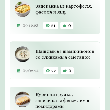
Запеканка из картофеля,
фасоли и яиц
09.12.23
21
0
Шашлык из шампиньонов
со сливками и сметаной
09.02.24
22
0
Куриная грудка,
запеченая с фенхелем и
помидорами