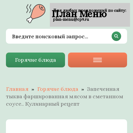
План Меню
Для любых предложений по сайту:
plan-menu@cp9.ru
Горячие блюда
Главная
Горячие блюда
Запеченная
тыква фаршированная мясом в сметанном
соусе.. Кулинарный рецепт