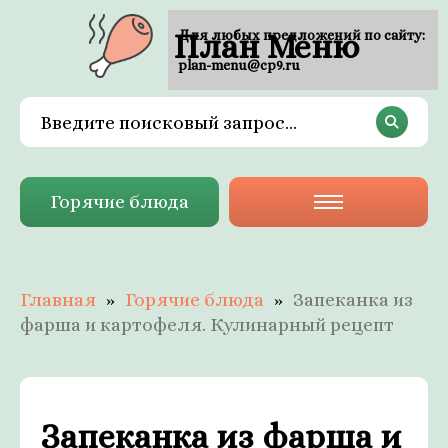
План Меню
Для любых предложений по сайту:
plan-menu@cp9.ru
Горячие блюда
Главная
Горячие блюда
Запеканка из
фарша и картофеля. Кулинарный рецепт
Запеканка из фарша и