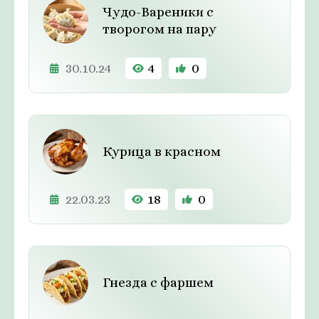
Чудо-Вареники с
творогом на пару
30.10.24
4
0
Курица в красном
22.03.23
18
0
Гнезда с фаршем