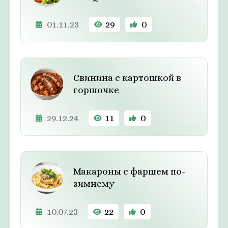
01.11.23
29
0
Свинина с картошкой в
горшочке
29.12.24
11
0
Макароны с фаршем по-
зимнему
10.07.23
22
0