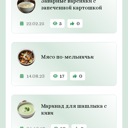
Заварные вареники с
запеченной картошкой
22.02.25
5
0
Мясо по-мельничьи
14.08.23
17
0
Маринад для шашлыка с
киви