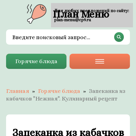
План Меню
Для любых предложений по сайту:
plan-menu@cp9.ru
Горячие блюда
Главная
Горячие блюда
Запеканка из
кабачков "Нежная". Кулинарный рецепт
Запеканка из кабачков