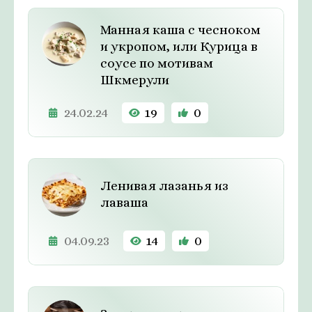
Манная каша с чесноком
и укропом, или Курица в
соусе по мотивам
Шкмерули
24.02.24
19
0
Ленивая лазанья из
лаваша
04.09.23
14
0