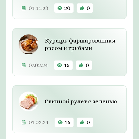
01.11.23
20
0
Курица, фаршированная
рисом и грибами
07.02.24
15
0
Свинной рулет с зеленью
01.02.24
16
0