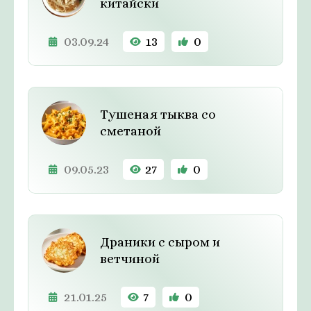
китайски
03.09.24
13
0
Тушеная тыква со
сметаной
09.05.23
27
0
Драники с сыром и
ветчиной
21.01.25
7
0