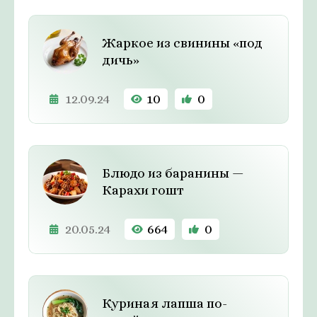
Жаркое из свинины «под
дичь»
12.09.24
10
0
Блюдо из баранины —
Карахи гошт
20.05.24
664
0
Куриная лапша по-