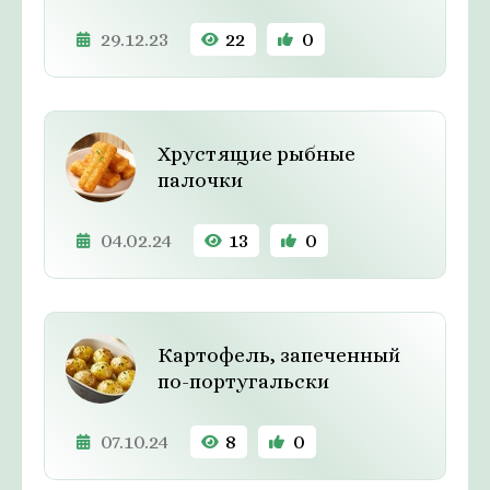
29.12.23
22
0
Хрустящие рыбные
палочки
04.02.24
13
0
Картофель, запеченный
по-португальски
07.10.24
8
0