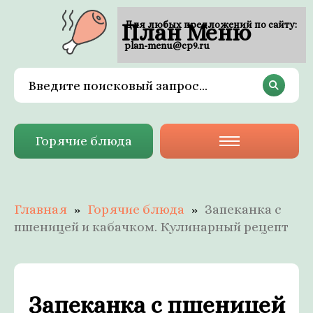
План Меню
Для любых предложений по сайту:
plan-menu@cp9.ru
Горячие блюда
Главная
Горячие блюда
Запеканка с
пшеницей и кабачком. Кулинарный рецепт
Запеканка с пшеницей