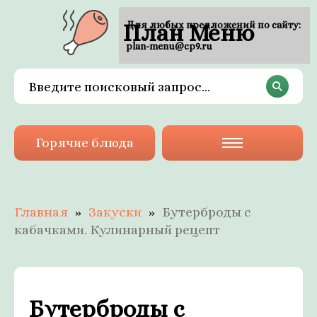
План Меню
Для любых предложений по сайту:
plan-menu@cp9.ru
Горячие блюда
Главная
Закуски
Бутерброды с
кабачками. Кулинарный рецепт
Бутерброды с