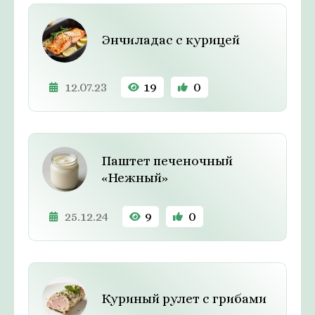
Энчиладас с курицей
12.07.23
19
0
Паштет печеночный
«Нежный»
25.12.24
9
0
Куриный рулет с грибами