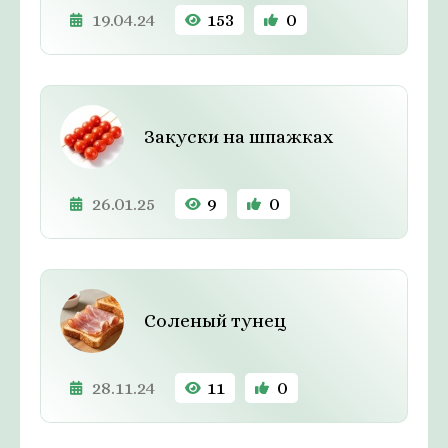
19.04.24
153
0
Закуски на шпажках
26.01.25
9
0
Соленый тунец
28.11.24
11
0