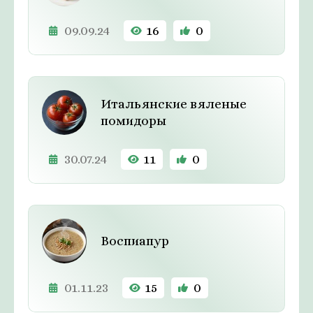
09.09.24
16
0
Итальянские вяленые
помидоры
30.07.24
11
0
Воспиапур
01.11.23
15
0