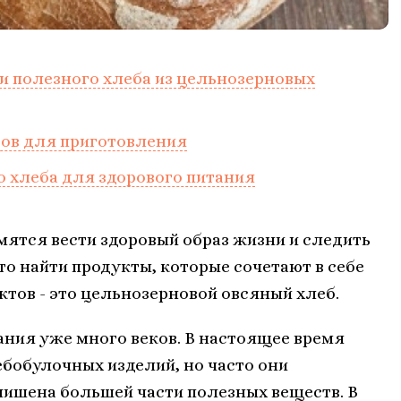
и полезного хлеба из цельнозерновых
ов для приготовления
 хлеба для здорового питания
ятся вести здоровый образ жизни и следить
сто найти продукты, которые сочетают в себе
уктов - это цельнозерновой овсяный хлеб.
ания уже много веков. В настоящее время
бобулочных изделий, но часто они
лишена большей части полезных веществ. В