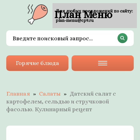
План Меню
Для любых предложений по сайту:
plan-menu@cp9.ru
Горячие блюда
Главная
Салаты
Датский салат с
картофелем, сельдью и стручковой
фасолью. Кулинарный рецепт