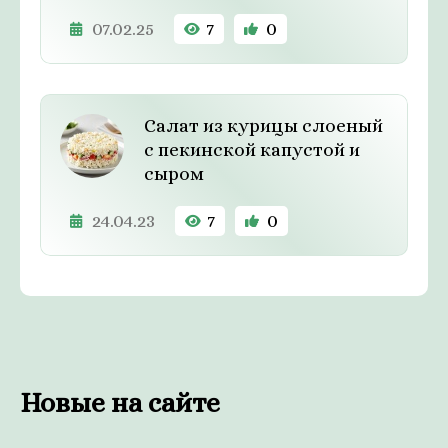
07.02.25
7
0
Салат из курицы слоеный
с пекинской капустой и
сыром
24.04.23
7
0
Новые на сайте