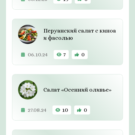
Перуанский салат с киноа
и фасолью
06.10.24
7
0
Салат «Осенний оливье»
27.08.24
10
0