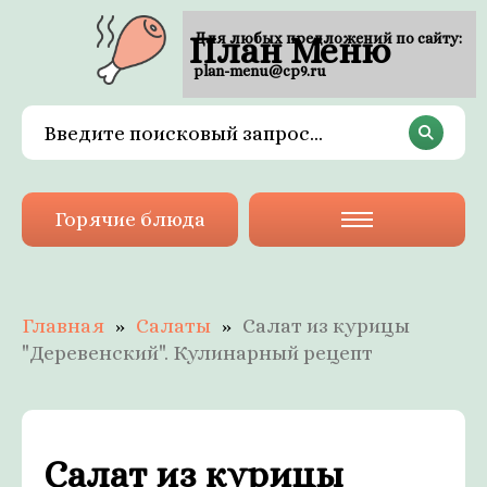
План Меню
Для любых предложений по сайту:
plan-menu@cp9.ru
Горячие блюда
Главная
Салаты
Салат из курицы
"Деревенский". Кулинарный рецепт
Салат из курицы