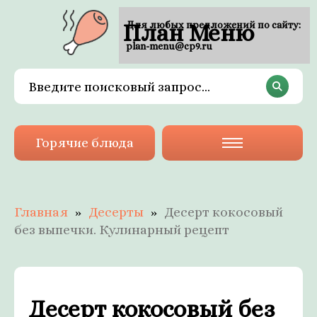
План Меню
Для любых предложений по сайту:
plan-menu@cp9.ru
Горячие блюда
Главная
Десерты
Десерт кокосовый
без выпечки. Кулинарный рецепт
Десерт кокосовый без