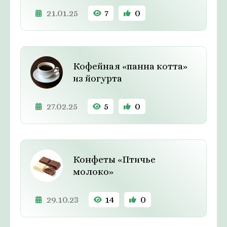
21.01.25
7
0
Кофейная «панна котта»
из йогурта
27.02.25
5
0
Конфеты «Птичье
молоко»
29.10.23
14
0