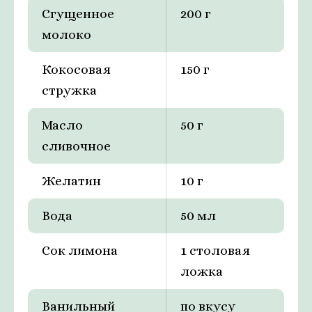
Сгущенное
200 г
молоко
Кокосовая
150 г
стружка
Масло
50 г
сливочное
Желатин
10 г
Вода
50 мл
Сок лимона
1 столовая
ложка
Ванильный
по вкусу