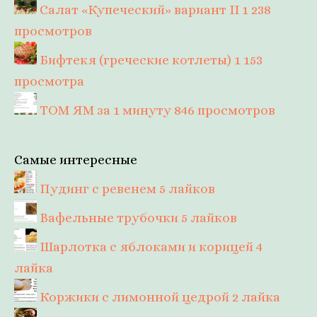
Салат «Купеческий» вариант II
1 238
просмотров
Бифтекя (греческие котлеты)
1 153
просмотра
ТОМ ЯМ за 1 минуту
846 просмотров
Самые интересные
Пудинг с ревенем
5 лайков
Вафельные трубочки
5 лайков
Шарлотка с яблоками и корицей
4
лайка
Коржики с лимонной цедрой
2 лайка