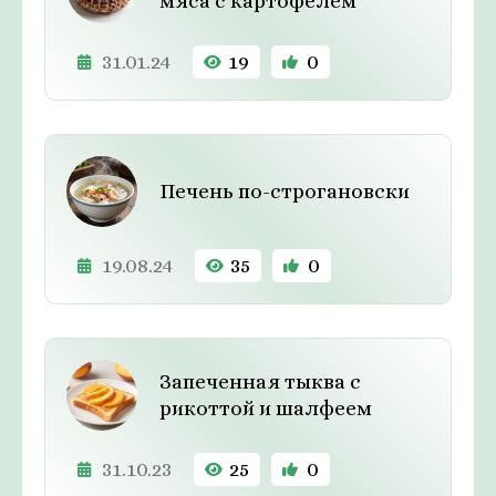
мяса с картофелем
31.01.24
19
0
Печень по-строгановски
19.08.24
35
0
Запеченная тыква с
рикоттой и шалфеем
31.10.23
25
0