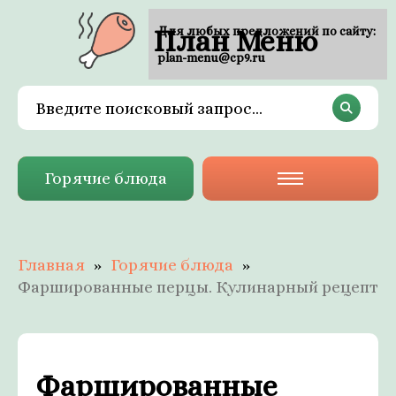
План Меню
Для любых предложений по сайту:
plan-menu@cp9.ru
Горячие блюда
Главная
Горячие блюда
Фаршированные перцы. Кулинарный рецепт
Фаршированные