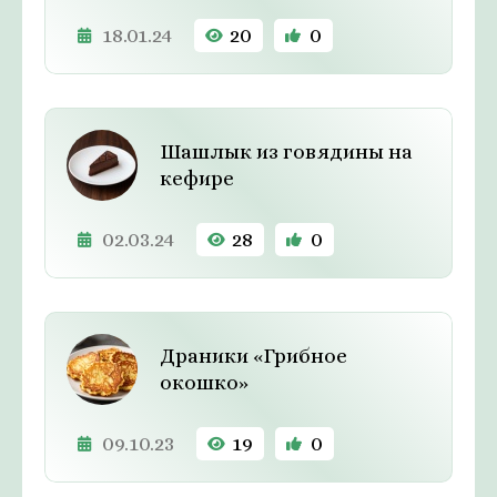
18.01.24
20
0
Шашлык из говядины на
кефире
02.03.24
28
0
Драники «Грибное
окошко»
09.10.23
19
0