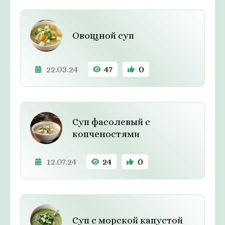
Овощной суп
22.03.24
47
0
Суп фасолевый с
копченостями
12.07.24
24
0
Суп с морской капустой