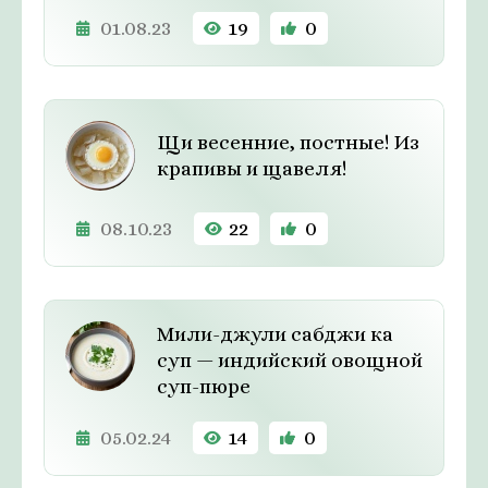
01.08.23
19
0
Щи весенние, постные! Из
крапивы и щавеля!
08.10.23
22
0
Мили-джули сабджи ка
суп — индийский овощной
суп-пюре
05.02.24
14
0