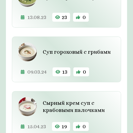
13.08.23
23
0
Суп гороховый с грибами
09.03.24
13
0
Сырный крем суп с
крабовыми палочками
15.04.23
19
0