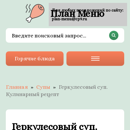
План Меню
Для любых предложений по сайту:
plan-menu@cp9.ru
Горячие блюда
Главная
Супы
Геркулесовый суп.
Кулинарный рецепт
Геркулесовый суп.