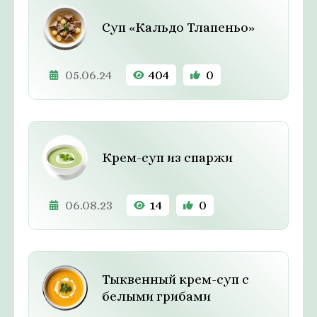
Суп «Кальдо Тлапеньо»
05.06.24
404
0
Крем-суп из спаржи
06.08.23
14
0
Тыквенный крем-суп с
белыми грибами