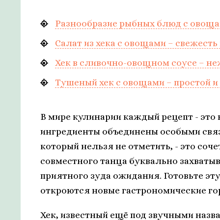
Разнообразие рыбных блюд с овоща
Салат из хека с овощами – свежесть
Хек в сливочно-овощном соусе – не
Тушеный хек с овощами – простой и
В мире кулинарии каждый рецепт - это 
ингредиенты объединены особыми связ
который нельзя не отметить, - это соч
совместного танца буквально захватыв
приятного зуда ожидания. Готовьте эт
откроются новые гастрономические го
Хек, известный ещё под звучными назва