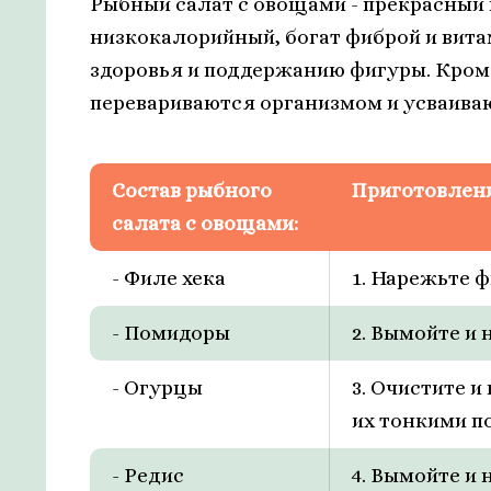
Рыбный салат с овощами - прекрасный 
низкокалорийный, богат фиброй и вит
здоровья и поддержанию фигуры. Кром
перевариваются организмом и усваив
Состав рыбного
Приготовлени
салата с овощами:
- Филе хека
1. Нарежьте 
- Помидоры
2. Вымойте и
- Огурцы
3. Очистите 
их тонкими п
- Редис
4. Вымойте и