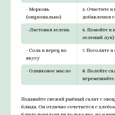
- Морковь
5. Очистите и
(опционально)
добавления с
- Листовая зелень
6. Помойте и
зеленый лук)
- Соль и перец по
7. Посолите и
вкусу
- Оливковое масло
8. Полейте с
перемешайте.
Подавайте свежий рыбный салат с овощ
блюда. Он отлично сочетается с хлебо
блюдо порадует не только вас, но и ва