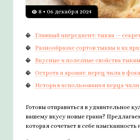
8 • 06 декабря 2024
Главный ингредиент: тыква — секре
Разнообразие сортов тыквы и их пр
Вкусные и полезные свойства тыкв
Острота и аромат: перец чили в фок
История использования перца чили 
Готовы отправиться в удивительное ку
вашему вкусу новые грани? Предлагае
которая сочетает в себе изысканность