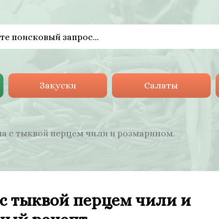
Закуски
Салаты
а с тыквой перцем чили и розмарином.
с тыквой перцем чили и