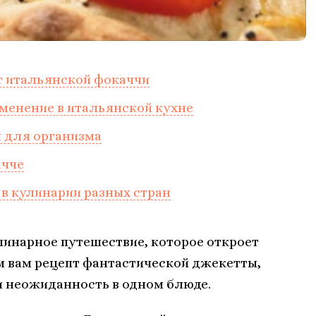
т итальянской фокаччи
именение в итальянской кухне
ы для организма
ачче
в кулинарии разных стран
линарное путешествие, которое откроет
м вам рецепт фантастической джекетты,
 и неожиданность в одном блюде.