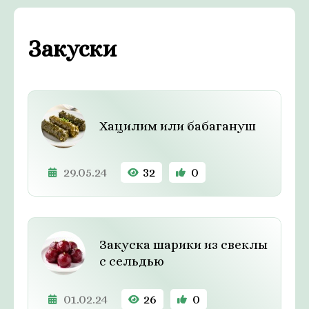
Закуски
Хацилим или бабагануш
29.05.24
32
0
Закуска шарики из свеклы
с сельдью
01.02.24
26
0