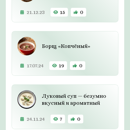
21.12.23
15
0
Борщ «Копчёный»
17.07.24
19
0
Луковый суп — безумно
вкусный и ароматный
24.11.24
7
0