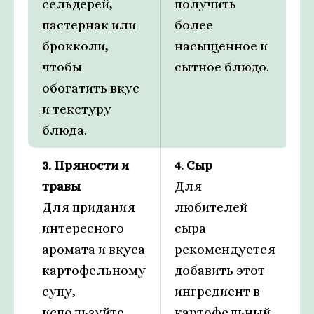
сельдерей,
получить
пастернак или
более
брокколи,
насыщенное и
чтобы
сытное блюдо.
обогатить вкус
и текстуру
блюда.
3. Пряности и
4. Сыр
травы
Для
Для придания
любителей
интересного
сыра
аромата и вкуса
рекомендуется
картофельному
добавить этот
супу,
ингредиент в
используйте
картофельный