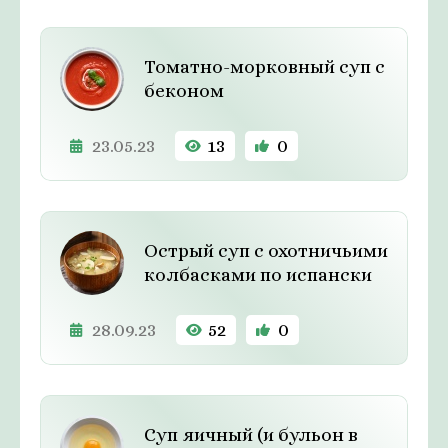
Томатно-морковный суп с
беконом
23.05.23
13
0
Острый суп с охотничьими
колбасками по испански
28.09.23
52
0
Суп яичный (и бульон в