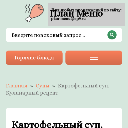
План Меню
Для любых предложений по сайту:
plan-menu@cp9.ru
Горячие блюда
Главная
Супы
Картофельный суп.
Кулинарный рецепт
Картофельный суп.