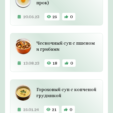
прок)
20.05.23
25
0
Чесночный суп с пшеном
и грибами
13.08.23
18
0
Гороховый суп с копченой
грудинкой
25.01.24
21
0