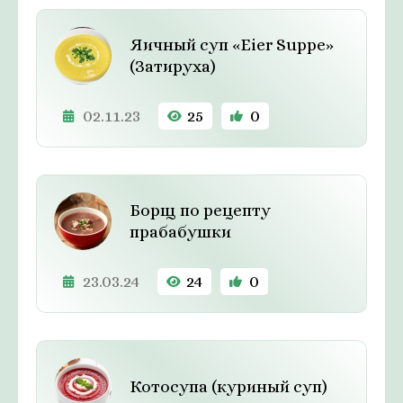
Яичный суп «Eier Suppe»
(Затируха)
02.11.23
25
0
Борщ по рецепту
прабабушки
23.03.24
24
0
Котосупа (куриный суп)