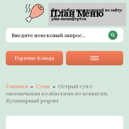
План Меню
Для любых предложений по сайту:
plan-menu@cp9.ru
Горячие блюда
Главная
Супы
Острый суп с
охотничьими колбасками по испански.
Кулинарный рецепт