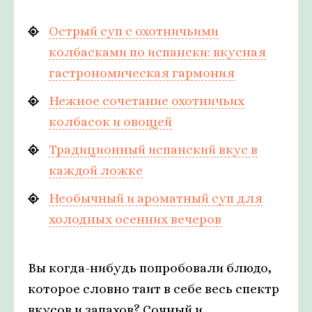
Острый суп с охотничьими
колбасками по испански: вкусная
гастрономическая гармония
Нежное сочетание охотничьих
колбасок и овощей
Традиционный испанский вкус в
каждой ложке
Необычный и ароматный суп для
холодных осенних вечеров
Вы когда-нибудь попробовали блюдо,
которое словно таит в себе весь спектр
вкусов и запахов? Сочный и