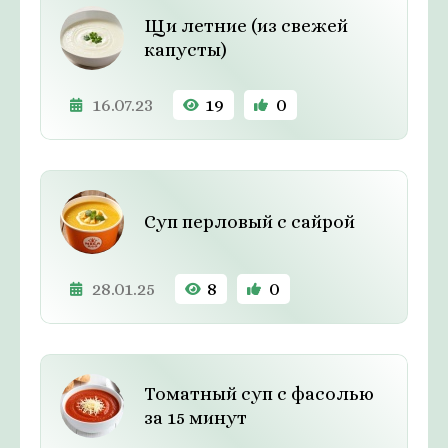
Щи летние (из свежей
капусты)
16.07.23
19
0
Суп перловый с сайрой
28.01.25
8
0
Томатный суп с фасолью
за 15 минут