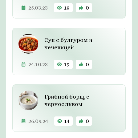
25.03.23
19
0
Суп с булгуром и
чечевицей
24.10.23
19
0
Грибной борщ с
черносливом
26.09.24
14
0