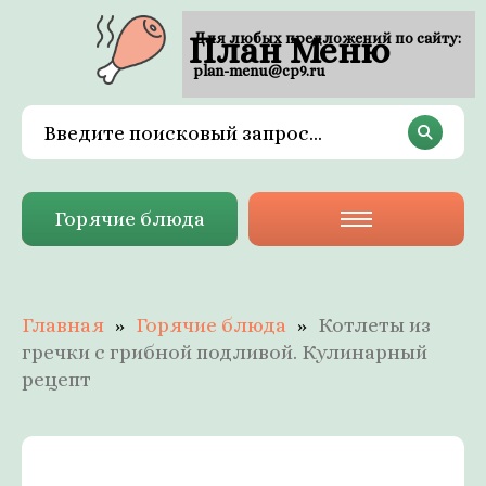
План Меню
Для любых предложений по сайту:
plan-menu@cp9.ru
Горячие блюда
Главная
Горячие блюда
Котлеты из
гречки с грибной подливой. Кулинарный
рецепт