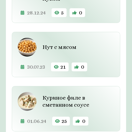
28.12.24
5
0
Нут с мясом
30.07.23
21
0
Куриное филе в
сметанном соусе
01.06.24
25
0