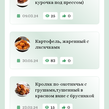
курочка под прессом)
09.03.24
25
0
Картофель, жаренный с
лисичками
30.05.24
83
0
Кролик по-охотничьи с
грушами,тушенный в
красном вине с брусникой
23.02.24
15
0