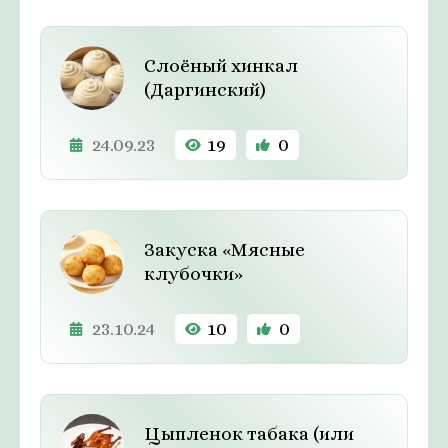
Слоёный хинкал
(Даргинский)
24.09.23
19
0
Закуска «Мясные
клубочки»
23.10.24
10
0
Цыпленок табака (или