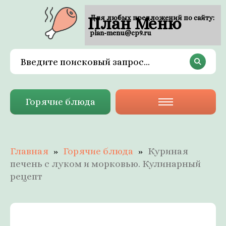
План Меню
Для любых предложений по сайту:
plan-menu@cp9.ru
Горячие блюда
Главная
Горячие блюда
Куриная
печень с луком и морковью. Кулинарный
рецепт