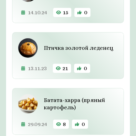
14.10.24
15
0
Птичка золотой леденец
13.11.23
21
0
Батата-харра (пряный
картофель)
29.09.24
8
0