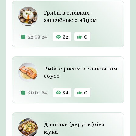
Грибы в сливках,
запечёные с яйцом
22.03.24
32
0
Рыба с рисом в сливочном
соусе
20.01.24
24
0
Драники (деруны) без
муки