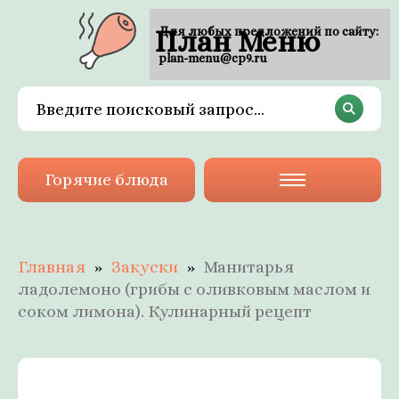
План Меню
Для любых предложений по сайту:
plan-menu@cp9.ru
Горячие блюда
Главная
Закуски
Манитарья
ладолемоно (грибы с оливковым маслом и
соком лимона). Кулинарный рецепт