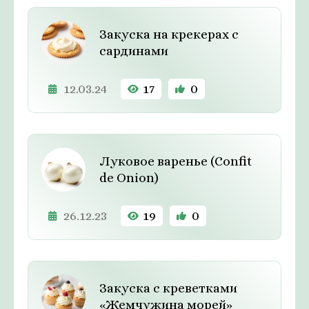
Закуска на крекерах с
сардинами
12.03.24
17
0
Луковое варенье (Confit
de Onion)
26.12.23
19
0
Закуска с креветками
«Жемчужина морей»