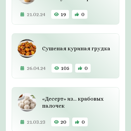
21.02.24
19
0
Сушеная куриная грудка
26.04.24
105
0
«Десерт» из… крабовых
палочек
21.03.23
20
0