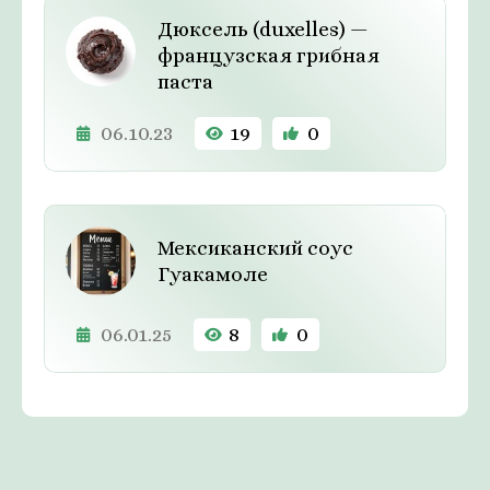
Дюксель (duxelles) —
французская грибная
паста
06.10.23
19
0
Мексиканский соус
Гуакамоле
06.01.25
8
0