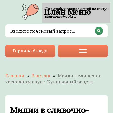
План Меню
Для любых предложений по сайту:
plan-menu@cp9.ru
Горячие блюда
Главная
Закуски
Мидии в сливочно-
чесночном соусе. Кулинарный рецепт
Мидии в сливочно-