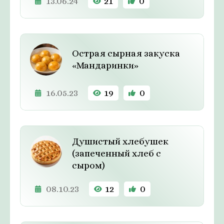
13.06.24
21
0
Острая сырная закуска
«Мандаринки»
16.05.23
19
0
Душистый хлебушек
(запеченный хлеб с
сыром)
08.10.23
12
0