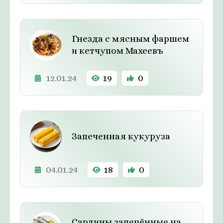
Гнезда с мясным фаршем
и кетчупом Махеевъ
12.01.24
19
0
Запеченная кукуруза
04.01.24
18
0
Сардины запечённые на