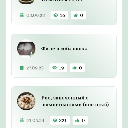
03.09.23
16
0
Филе в «облаках»
27.09.23
19
0
Рис, запеченный с
шампиньонами (постный)
21.05.24
321
0