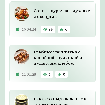
Сочная курочка в духовке
с овощами
29.04.24
36
0
Грибные шашлычки с
копчёной грудинкой и
душистым хлебом
21.01.25
6
0
Баклажаны,запечёные в
томатном соусе