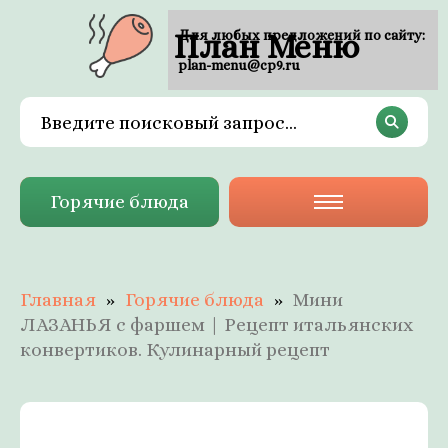
План Меню
Для любых предложений по сайту:
plan-menu@cp9.ru
Горячие блюда
Главная
Горячие блюда
Мини
ЛАЗАНЬЯ с фаршем | Рецепт итальянских
конвертиков. Кулинарный рецепт