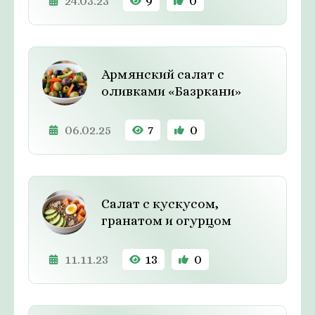
24.03.23
9
0
Армянский салат с
оливками «Базркани»
06.02.25
7
0
Салат с кускусом,
гранатом и огурцом
11.11.23
13
0