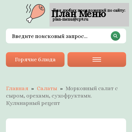
План Меню
Для любых предложений по сайту:
plan-menu@cp9.ru
Горячие блюда
Главная
Салаты
Морковный салат с
сыром, орехами, сухофруктами.
Кулинарный рецепт