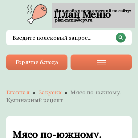
План Меню
Для любых предложений по сайту:
plan-menu@cp9.ru
Горячие блюда
Главная
Закуски
Мясо по-южному.
Кулинарный рецепт
Мясо по-южному.