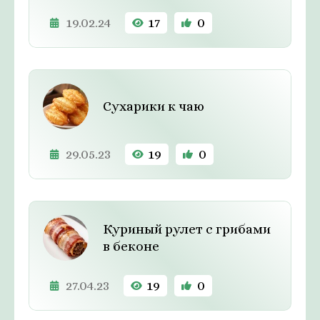
19.02.24
17
0
Сухарики к чаю
29.05.23
19
0
Куриный рулет с грибами
в беконе
27.04.23
19
0