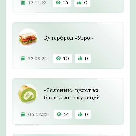
12.11.23
16
0
Бутерброд «Утро»
22.09.24
10
0
«Зелёный» рулет из
брокколи с курицей
06.12.23
14
0