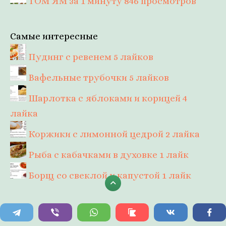
ТОМ ЯМ за 1 минуту
846 просмотров
Самые интересные
Пудинг с ревенем
5 лайков
Вафельные трубочки
5 лайков
Шарлотка с яблоками и корицей
4
лайка
Коржики с лимонной цедрой
2 лайка
Рыба с кабачками в духовке
1 лайк
Борщ со свеклой и капустой
1 лайк