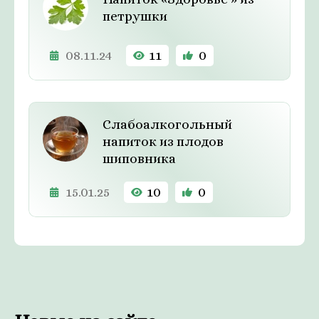
петрушки
08.11.24
11
0
Слабоалкогольный
напиток из плодов
шиповника
15.01.25
10
0