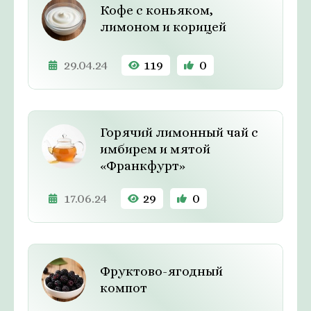
Кофе с коньяком,
лимоном и корицей
29.04.24
119
0
Горячий лимонный чай с
имбирем и мятой
«Франкфурт»
17.06.24
29
0
Фруктово-ягодный
компот