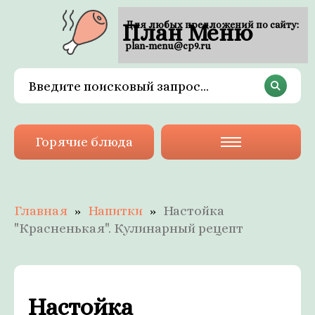
План Меню
Для любых предложений по сайту:
plan-menu@cp9.ru
Горячие блюда
Главная
Напитки
Настойка
"Красненькая". Кулинарный рецепт
Настойка