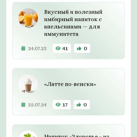
Вкусный и полезный
имбирный напиток с
апельсинами — для
иммунитета
24.07.23
41
0
«Латте по-венски»
25.07.24
17
0
Напиток «Здоровье » из