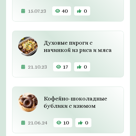
15.07.23
40
0
Духовые пироги с
начинкой из риса и мяса
21.10.23
17
0
Кофейно-шоколадные
бублики с изюмом
21.06.24
10
0