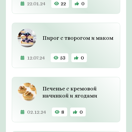
22.01.24
22
0
Пирог с творогом и маком
12.07.24
53
0
Печенье с кремовой
начинкой и ягодами
02.12.24
8
0