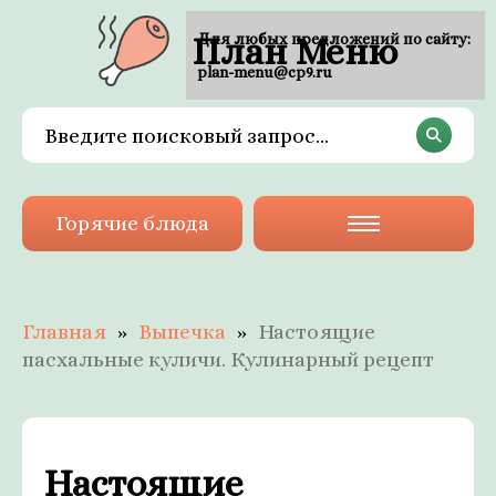
План Меню
Для любых предложений по сайту:
plan-menu@cp9.ru
Горячие блюда
Главная
Выпечка
Настоящие
пасхальные куличи. Кулинарный рецепт
Настоящие