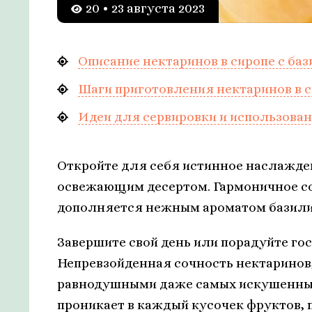
20 • 23 августа 2023
Описание нектаринов в сиропе с ба
Шаги приготовления нектаринов в с
Идеи для сервировки и использован
Откройте для себя истинное наслажде
освежающим десертом. Гармоничное со
дополняется нежным ароматом базилик
Завершите свой день или порадуйте го
Непревзойденная сочность нектаринов,
равнодушными даже самых искушенных
проникает в каждый кусочек фруктов,