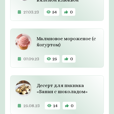
27.03.23
54
0
Малиновое мороженое (с
йогуртом)
07.09.23
25
0
Десерт для пикника
«Банан с шоколадом»
25.08.23
14
0