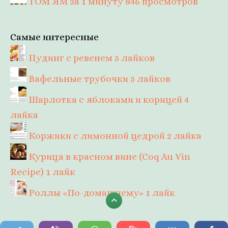
ТОМ ЯМ за 1 минуту
846 просмотров
Самые интересные
Пудинг с ревенем
5 лайков
Вафельные трубочки
5 лайков
Шарлотка с яблоками и корицей
4
лайка
Коржики с лимонной цедрой
2 лайка
Курица в красном вине (Coq Au Vin
Recipe)
1 лайк
Роллы «По-домашнему»
1 лайк