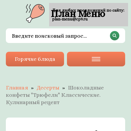
План Меню
Для любых предложений по сайту:
plan-menu@cp9.ru
Горячие блюда
Главная
Десерты
Шоколадные
конфеты "Трюфели" Классические.
Кулинарный рецепт