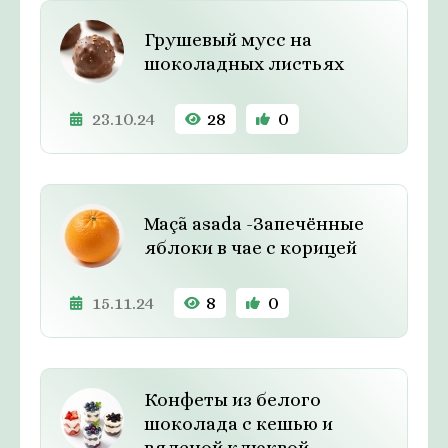
Грушевый мусс на
шоколадных листьях
23.10.24
28
0
Maçã asada -Запечённые
яблоки в чае с корицей
15.11.24
8
0
Конфеты из белого
шоколада с кешью и
вяленой клюквой