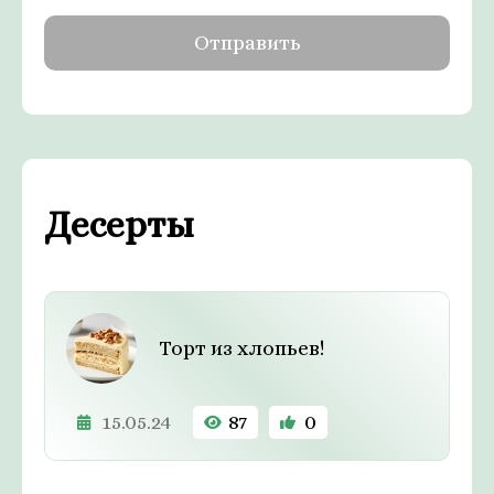
Десерты
Торт из хлопьев!
15.05.24
87
0