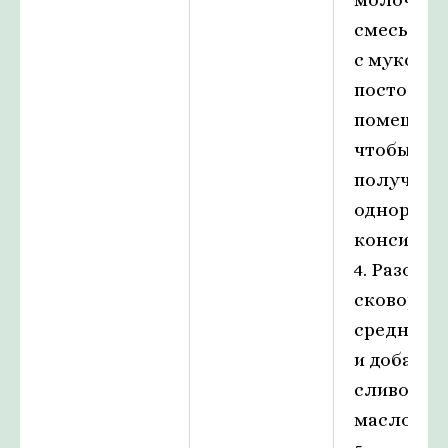
смесь в м
с мукой,
постоянн
помешива
чтобы
получила
однородн
консисте
4. Разогре
сковороду
среднем о
и добавьт
сливочно
масло.