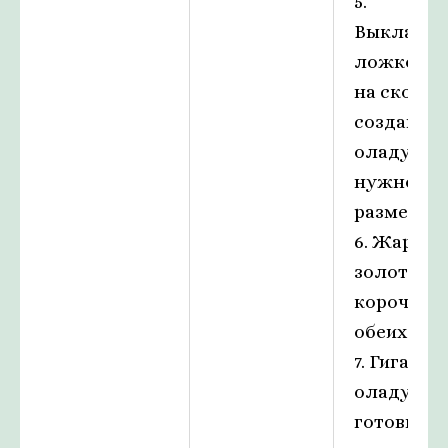
5.
Выкладыв
ложкой т
на сковор
создавая
оладушк
нужного
размера.
6. Жарьте
золотист
корочки с
обеих сто
7. Гигантс
оладушк
готовы к