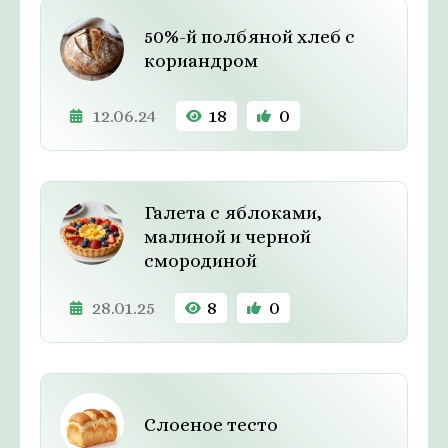
50%-й полбяной хлеб с
кориандром
12.06.24
18
0
Галета с яблоками,
малиной и черной
смородиной
28.01.25
8
0
Слоеное тесто