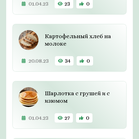
01.04.23
23
0
Картофельный хлеб на
молоке
20.08.23
34
0
Шарлотка с грушей и с
изюмом
01.04.23
27
0