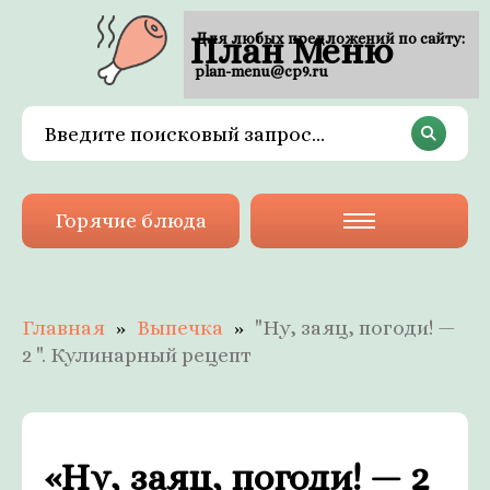
План Меню
Для любых предложений по сайту:
plan-menu@cp9.ru
Горячие блюда
Главная
Выпечка
"Ну, заяц, погоди! —
2 ". Кулинарный рецепт
«Ну, заяц, погоди! — 2