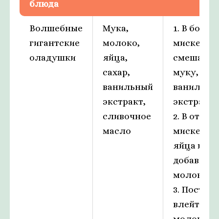
блюда
Волшебные
Мука,
1. В боль
гигантские
молоко,
миске
оладушки
яйца,
смешайте
сахар,
муку, саха
ванильный
ванильны
экстракт,
экстракт.
сливочное
2. В отде
масло
миске взб
яйца и
добавьте
молоко.
3. Постеп
влейте яи
молочну