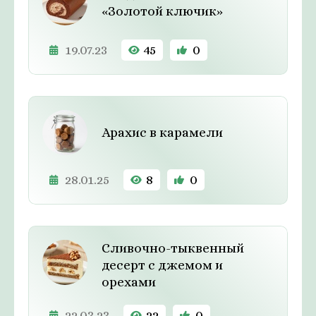
«Золотой ключик»
19.07.23
45
0
Арахис в карамели
28.01.25
8
0
Сливочно-тыквенный
десерт с джемом и
орехами
22.03.23
22
0