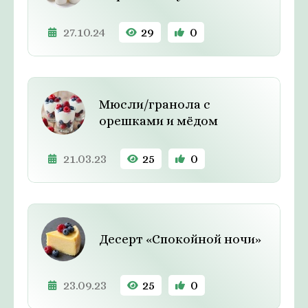
27.10.24
29
0
Мюсли/гранола с
орешками и мёдом
21.03.23
25
0
Десерт «Спокойной ночи»
23.09.23
25
0