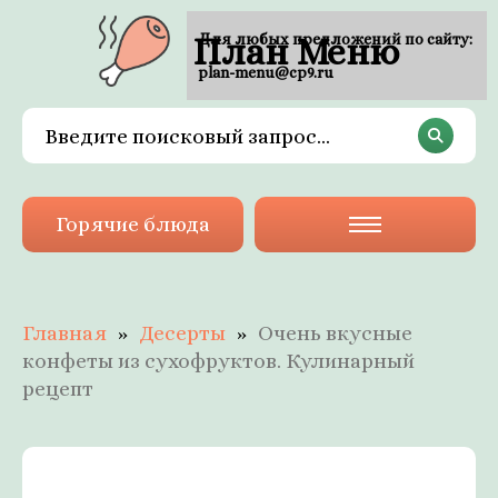
План Меню
Для любых предложений по сайту:
plan-menu@cp9.ru
Горячие блюда
Главная
Десерты
Очень вкусные
конфеты из сухофруктов. Кулинарный
рецепт