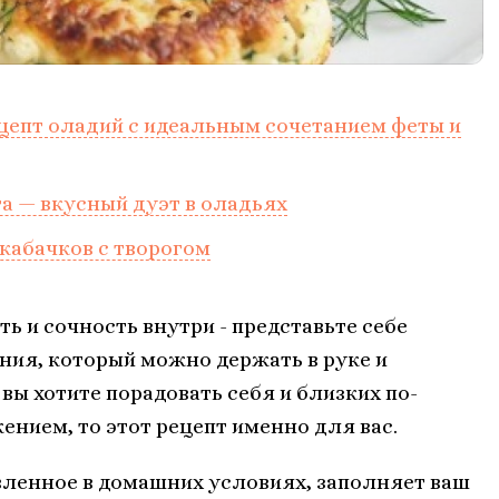
цепт оладий с идеальным сочетанием феты и
та — вкусный дуэт в оладьях
 кабачков с творогом
 и сочность внутри - представьте себе
ния, который можно держать в руке и
ы хотите порадовать себя и близких по-
нием, то этот рецепт именно для вас.
вленное в домашних условиях, заполняет ваш