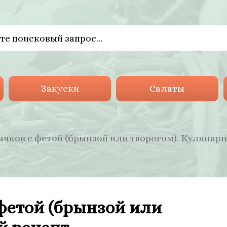
Закуски
Салаты
ачков с фетой (брынзой или творогом). Кулинар
 фетой (брынзой или