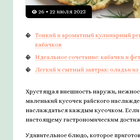
26 • 22 июля 2023
Тонкий и ароматный кулинарный ре
кабачков
Идеальное сочетание: кабачки и фе
Легкий и сытный завтрак: оладьи из
Хрустящая внешность наружи, нежность
маленький кусочек райского наслажде
наслаждаться каждым кусочком. Если в
настоящему гастрономическим достиже
Удивительное блюдо, которое пригото