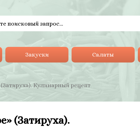
Закуски
Салаты
 (Затируха). Кулинарный рецепт
e» (Затируха).