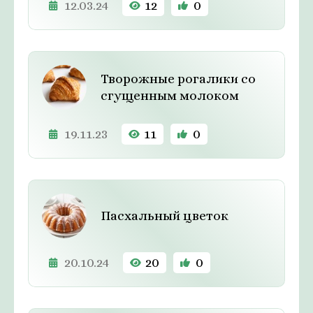
12.03.24
12
0
Творожные рогалики со
сгущенным молоком
19.11.23
11
0
Пасхальный цветок
20.10.24
20
0