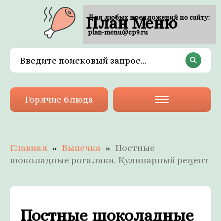
План Меню
Для любых предложений по сайту:
plan-menu@cp9.ru
Горячие блюда
Главная
Выпечка
Постные
шоколадные рогалики. Кулинарный рецепт
Постные шоколадные