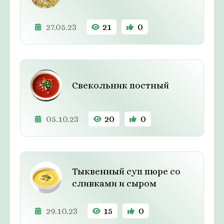
27.05.23
21
0
Свекольник постный
05.10.23
20
0
Тыквенный суп пюре со
сливками и сыром
29.10.23
15
0