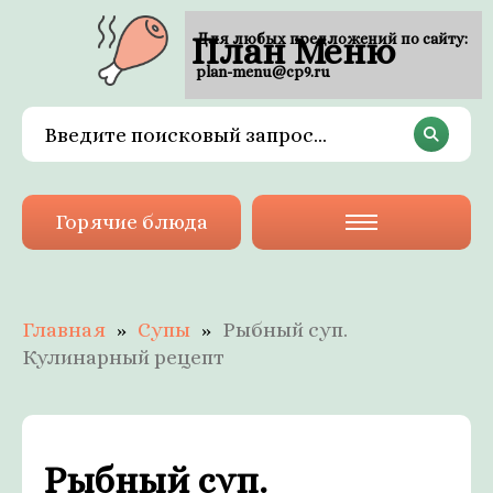
План Меню
Для любых предложений по сайту:
plan-menu@cp9.ru
Горячие блюда
Главная
Супы
Рыбный суп.
Кулинарный рецепт
Рыбный суп.