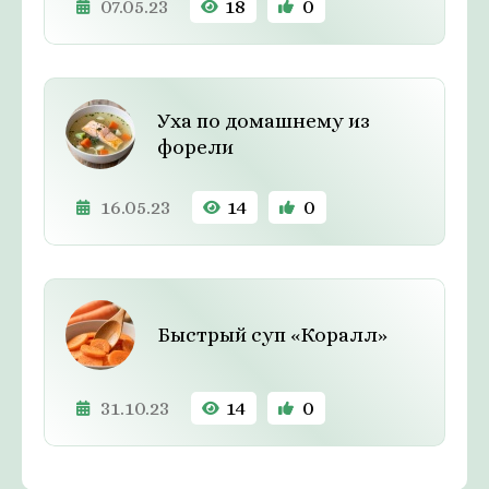
07.05.23
18
0
Уха по домашнему из
форели
16.05.23
14
0
Быстрый суп «Коралл»
31.10.23
14
0