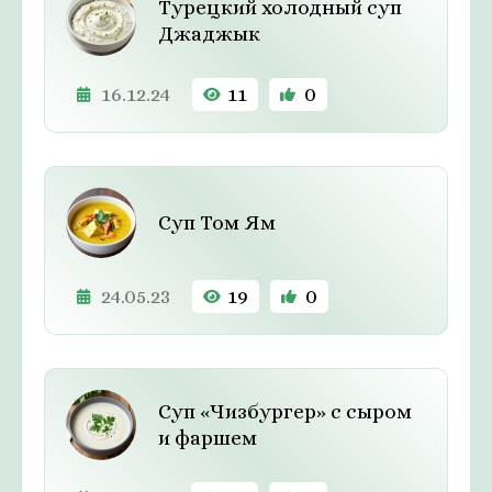
Турецкий холодный суп
Джаджык
16.12.24
11
0
Суп Том Ям
24.05.23
19
0
Суп «Чизбургер» с сыром
и фаршем