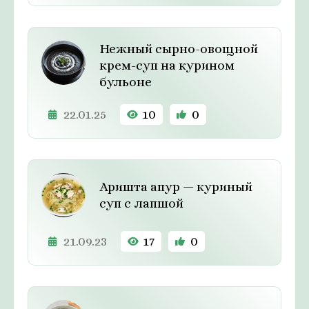
Нежный сырно-овощной
крем-суп на курином
бульоне
22.01.25
10
0
Аришта апур — куриный
суп с лапшой
21.09.23
17
0