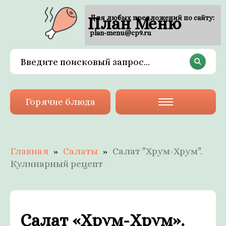
План Меню
Для любых предложений по сайту:
plan-menu@cp9.ru
Горячие блюда
Главная
Салаты
Салат "Хрум-Хрум".
Кулинарный рецепт
Салат «Хрум-Хрум».