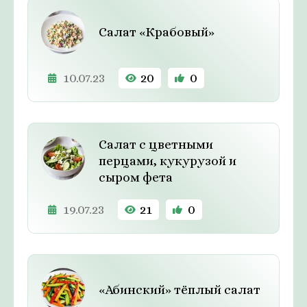
Салат «Крабовый»
10.07.23
20
0
Салат с цветными
перцами, кукурузой и
сыром фета
19.07.23
21
0
«Абинский» тёплый салат