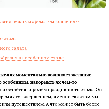
алат с нежным ароматом копченого
о стола
ного салата
образия на особенном столе
 мыслях моментально возникает желание
о особенным, накормить их чем-то
л и остаётся королём праздничного стола. Он
время его завершением, именно салатом мы
ким путешествием. А что может быть более