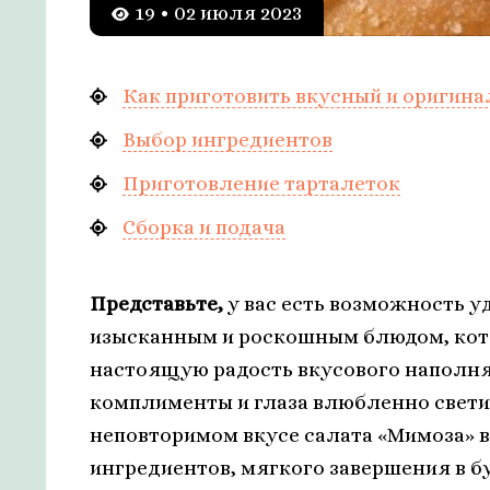
19 • 02 июля 2023
Как приготовить вкусный и оригина
Выбор ингредиентов
Приготовление тарталеток
Сборка и подача
Представьте,
у вас есть возможность у
изысканным и роскошным блюдом, кото
настоящую радость вкусового наполн
комплименты и глаза влюбленно свети
неповторимом вкусе салата «Мимоза» в
ингредиентов, мягкого завершения в б