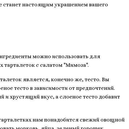
ое станет настоящим украшением вашего
 ингредиенты можно использовать для
 тарталеток с салатом "Мимоза".
алеток является, конечно же, тесто. Вы
еное тесто в зависимости от предпочтений.
й и хрустящий вкус, а слоеное тесто добавит
 тарталетках нам понадобится свежий овощной
вать морковь, яйца, зеленый горошек,