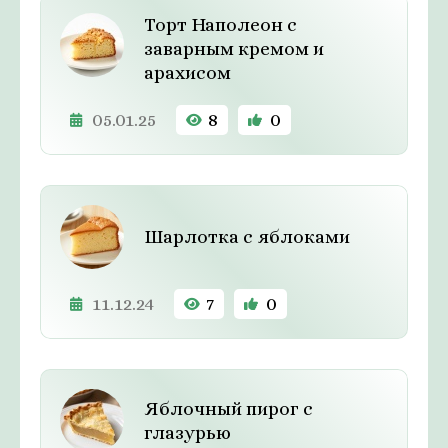
Торт Наполеон с
заварным кремом и
арахисом
05.01.25
8
0
Шарлотка с яблоками
11.12.24
7
0
Яблочный пирог с
глазурью