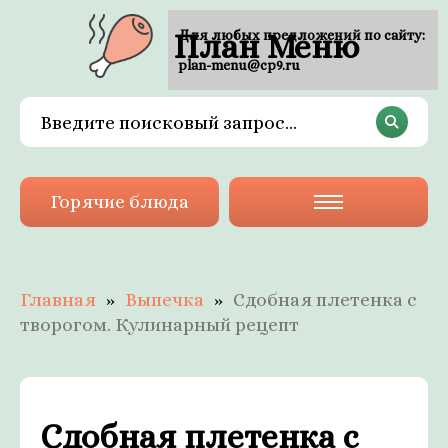
План Меню
Для любых предложений по сайту:
plan-menu@cp9.ru
Горячие блюда
Главная
Выпечка
Сдобная плетенка с
творогом. Кулинарный рецепт
Сдобная плетенка с