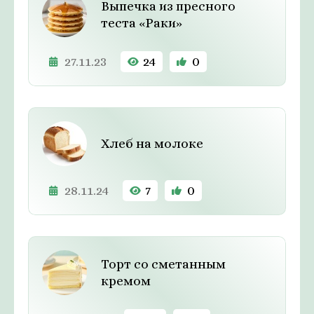
Выпечка из пресного
теста «Раки»
27.11.23
24
0
Хлеб на молоке
28.11.24
7
0
Торт со сметанным
кремом