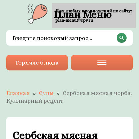
План Меню
Для любых предложений по сайту:
plan-menu@cp9.ru
Горячие блюда
Главная
Супы
Сербская мясная чорба.
Кулинарный рецепт
Сербская мясная