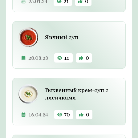
25.01.24
21
0
Яичный суп
28.03.23
15
0
Тыквенный крем-суп с
лисичками
16.04.24
70
0