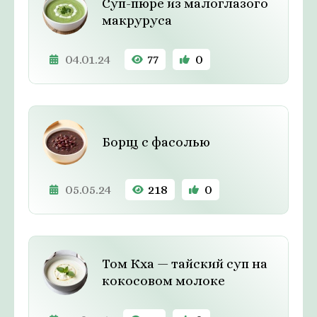
Суп-пюре из малоглазого
макруруса
04.01.24
77
0
Борщ с фасолью
05.05.24
218
0
Том Кха — тайский суп на
кокосовом молоке