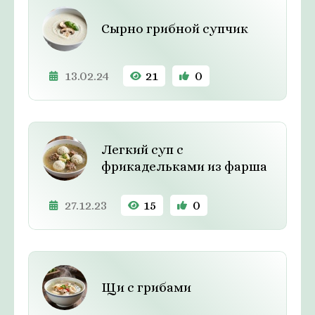
Сырно грибной супчик
13.02.24
21
0
Легкий суп с
фрикадельками из фарша
27.12.23
15
0
Щи с грибами