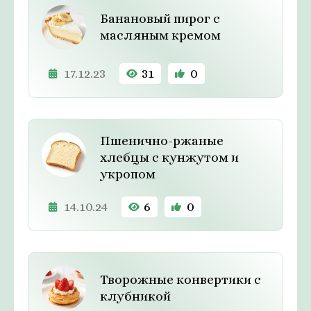
Банановый пирог с
масляным кремом
17.12.23
31
0
Пшенично-ржаные
хлебцы с кунжутом и
укропом
14.10.24
6
0
Творожные конвертики с
клубникой