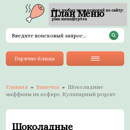
План Меню
Для любых предложений по сайту:
plan-menu@cp9.ru
Горячие блюда
Главная
Выпечка
Шоколадные
маффины на кефире. Кулинарный рецепт
Шоколадные