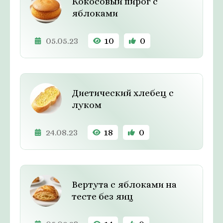
Кокосовый пирог с
яблоками
05.05.23
10
0
Диетический хлебец с
луком
24.08.23
18
0
Вертута с яблоками на
тесте без яиц