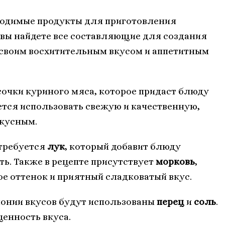
бходимые продукты для приготовления
ь вы найдете все составляющие для создания
 своим восхитительным вкусом и аппетитным
сочки куриного мяса, которое придаст блюду
ется использовать свежую и качественную,
вкусным.
отребуется
лук
, который добавит блюду
ь. Также в рецепте присутствует
морковь
,
е оттенок и приятный сладковатый вкус.
онии вкусов будут использованы
перец
и
соль
.
енность вкуса.