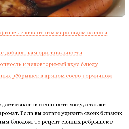
брышек с пикантным маринадом из сои и
е добавят вам оригинальности
очность и неповторимый вкус блюду
иных рёбрышек в пряном соево-горчичном
дает мякости и сочности мясу, а также
аромат. Если вы хотите удивить своих близких
ным блюдом, то рецепт свиных ребрышек в