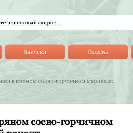
Закуски
Салаты
шки в пряном соево-горчичном маринаде.
ряном соево-горчичном