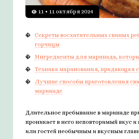
11 • 11 октября 2024
Секреты восхитительных свиных ре
горчицы
Ингредиенты для маринада, которы
Техника маринования, придающая с
Лучшие способы приготовления св
маринаде
Длительное пребывание в маринаде при
проникает в него неповторимый вкус и 
или гостей необычным и вкусным глав