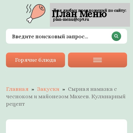
План Меню
Для любых предложений по сайту:
plan-menu@cp9.ru
Горячие блюда
Главная
Закуски
Сырная намазка с
чесноком и майонезом Махеев. Кулинарный
рецепт