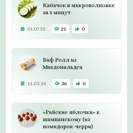
Кабачок в микроволновке
за 5 минут
01.07.23
21
0
Биф Ролл из
Макдональдса
11.03.24
36
0
«Райские яблочки» к
шампанскому (из
помидорок-черри)