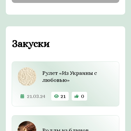
Закуски
Рулет «Из Украины с
любовью»
21.03.24
21
0
Роллы из блинов