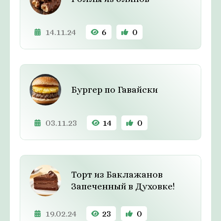
14.11.24
6
0
Бургер по Гавайски
03.11.23
14
0
Торт из Баклажанов
Запеченный в Духовке!
19.02.24
23
0