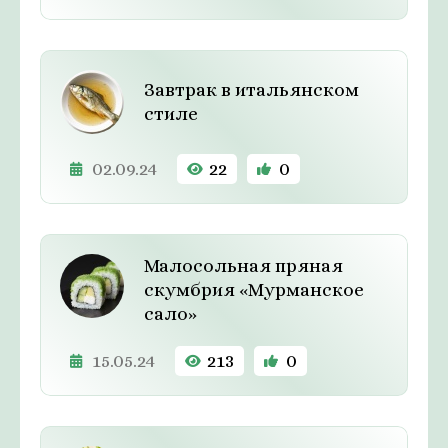
Завтрак в итальянском
стиле
02.09.24
22
0
Малосольная пряная
скумбрия «Мурманское
сало»
15.05.24
213
0