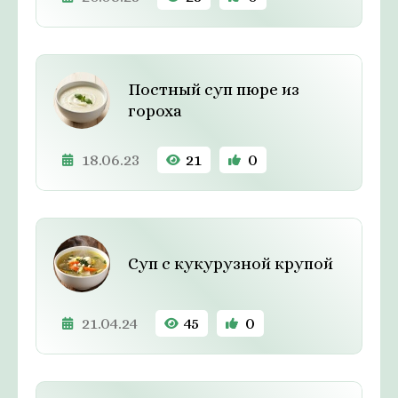
Постный суп пюре из
гороха
18.06.23
21
0
Суп с кукурузной крупой
21.04.24
45
0