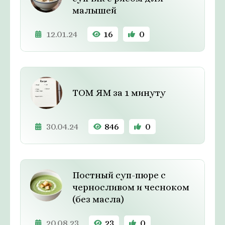
малышей
12.01.24
16
0
ТОМ ЯМ за 1 минуту
30.04.24
846
0
Постный суп-пюре с
черносливом и чесноком
(без масла)
20.08.23
23
0