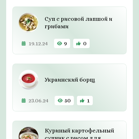
Суп с рисовой лапшой и
грибами
19.12.24
9
0
Украинский борщ
23.06.24
50
1
Куриный картофельный
супчик с рисом для