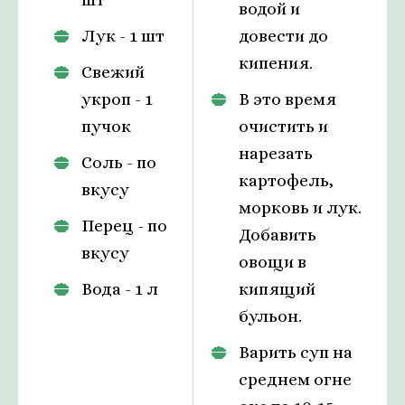
водой и
Лук - 1 шт
довести до
кипения.
Свежий
укроп - 1
В это время
пучок
очистить и
нарезать
Соль - по
картофель,
вкусу
морковь и лук.
Перец - по
Добавить
вкусу
овощи в
Вода - 1 л
кипящий
бульон.
Варить суп на
среднем огне