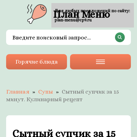
План Меню
Для любых предложений по сайту:
plan-menu@cp9.ru
Горячие блюда
Главная
Супы
Сытный супчик за 15
минут. Кулинарный рецепт
Сытный супчик за 15