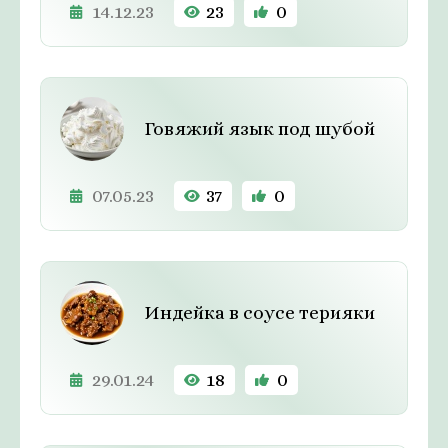
14.12.23
23
0
Говяжий язык под шубой
07.05.23
37
0
Индейка в соусе терияки
29.01.24
18
0