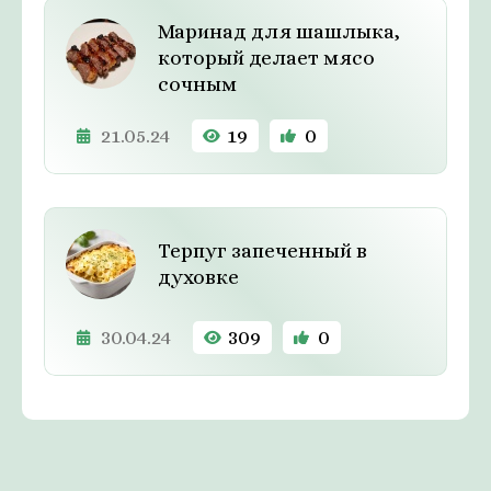
Маринад для шашлыка,
который делает мясо
сочным
21.05.24
19
0
Терпуг запеченный в
духовке
30.04.24
309
0