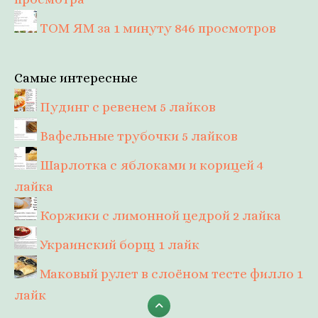
ТОМ ЯМ за 1 минуту
846 просмотров
Самые интересные
Пудинг с ревенем
5 лайков
Вафельные трубочки
5 лайков
Шарлотка с яблоками и корицей
4
лайка
Коржики с лимонной цедрой
2 лайка
Украинский борщ
1 лайк
Маковый рулет в слоёном тесте филло
1
лайк