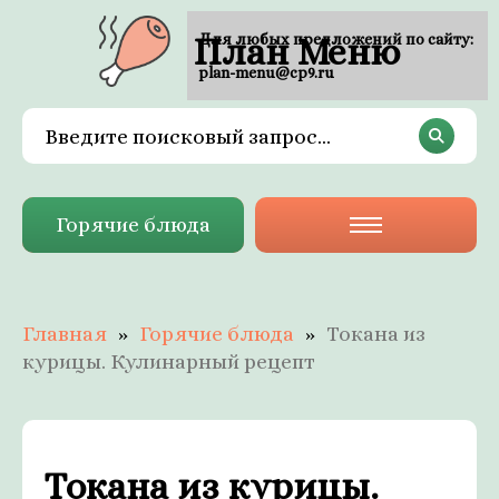
План Меню
Для любых предложений по сайту:
plan-menu@cp9.ru
Горячие блюда
Главная
Горячие блюда
Токана из
курицы. Кулинарный рецепт
Токана из курицы.