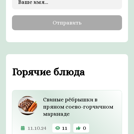
Горячие блюда
Свиные рёбрышки в
пряном соево-горчичном
маринаде
11.10.24
11
0