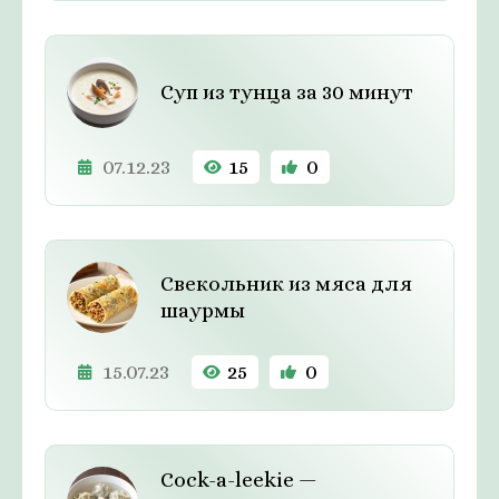
Суп из тунца за 30 минут
07.12.23
15
0
Свекольник из мяса для
шаурмы
15.07.23
25
0
Cock-a-leekie —