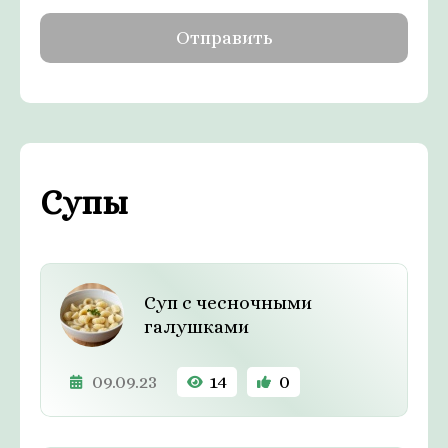
Супы
Суп с чесночными
галушками
09.09.23
14
0