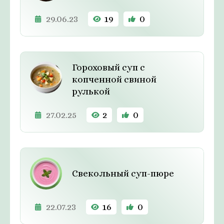
29.06.23
19
0
Гороховый суп с
копченной свиной
рулькой
27.02.25
2
0
Свекольный суп-пюре
22.07.23
16
0