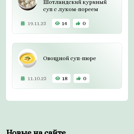
Шотландский куриный
суп с луком-пореем
19.11.23
14
0
Овощной суп-пюре
11.10.23
18
0
Новые на сайте