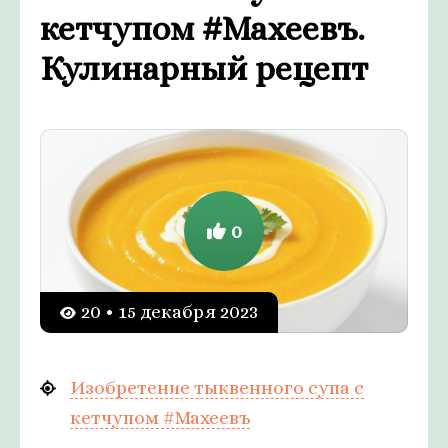
кетчупом #Махеевъ.
Кулинарный рецепт
0
20 • 15 декабря 2023
Изобретение тыквенного супа с
кетчупом #Махеевъ