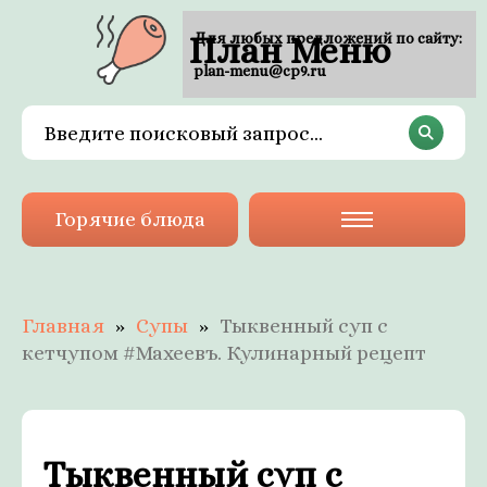
План Меню
Для любых предложений по сайту:
plan-menu@cp9.ru
Горячие блюда
Главная
Супы
Тыквенный суп с
кетчупом #Махеевъ. Кулинарный рецепт
Тыквенный суп с