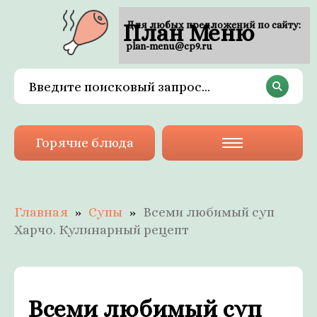
План Меню
Для любых предложений по сайту:
plan-menu@cp9.ru
Горячие блюда
Главная
Супы
Всеми любимый суп
Харчо. Кулинарный рецепт
Всеми любимый суп