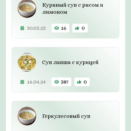
Куриный суп с рисом и
лимоном
30.03.23
16
0
Cуп лапша с курицей
16.04.24
387
0
Геркулесовый суп