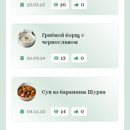
23.03.23
20
0
Грибной борщ с
черносливом
26.09.24
13
0
Суп из баранины Шурпа
04.11.23
14
0