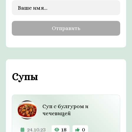
Супы
Суп с булгуром и
чечевицей
24.10.23
18
0