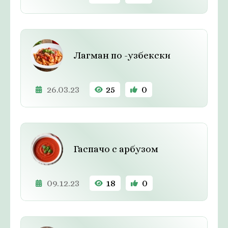
Лагман по -узбекски
26.03.23
25
0
Гаспачо с арбузом
09.12.23
18
0